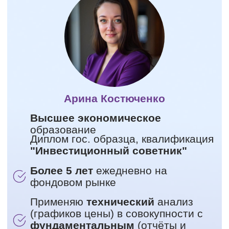
Арина Костюченко
Высшее экономическое
образование‌
Диплом гос. образца, квалификация
"Инвестиционный советник"
Более 5 лет
ежедневно на
фондовом рынке
Применяю
технический
анализ
(графиков цены) в совокупности с
фундаментальным
(отчёты и
перспективы компаний)
‌Более 170 публичных прибыльных
сделок в закрытом канале
за
последний год
со средней
прибылью 17.3% по КАЖДОЙ
сделке.
В канале
анализирую компании,
смотрю графики, пишу своё
мнение и отвечаю на ваши
вопросы.
ПОДПИСАТЬСЯ В TG
Популярные посты в канале: