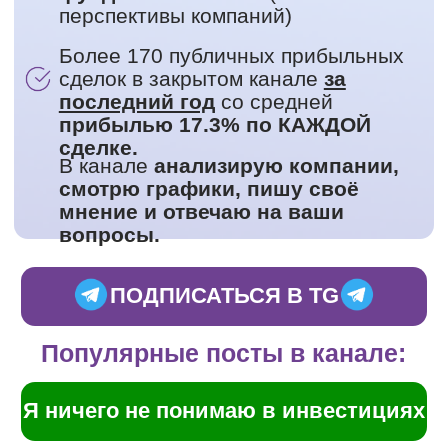
Я ничего не понимаю в инвестициях
Не упустите 2 потрясающие
возможности на рынке
Подборка полезных видео по
инвестициям
Дивиденды: что это, как работают и
как их получить?
Как понимать графики?
Как работать в TradingView?
Как защитить свои инвестиции от
различных рисков?