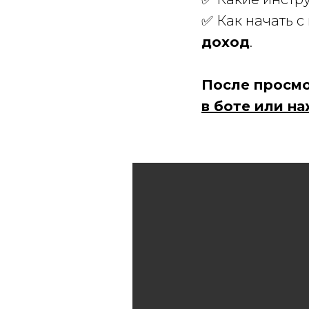
✅ Как начать 
доход
.
После просмот
в боте или н