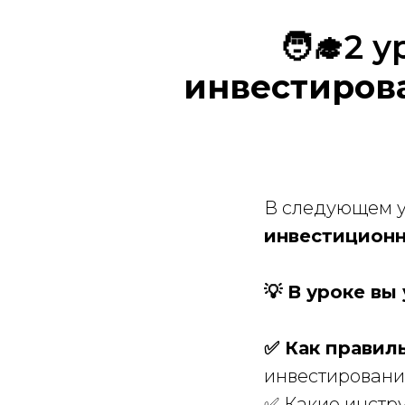
🧑‍🎓2 
инвестирова
В следующем у
инвестиционн
💡 В уроке вы 
✅ Как правил
инвестирования
✅ Какие инстр