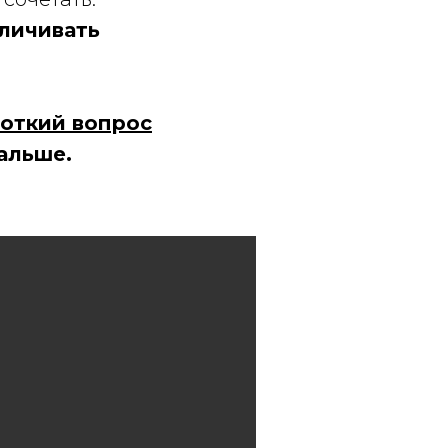
личивать
роткий вопрос
альше.