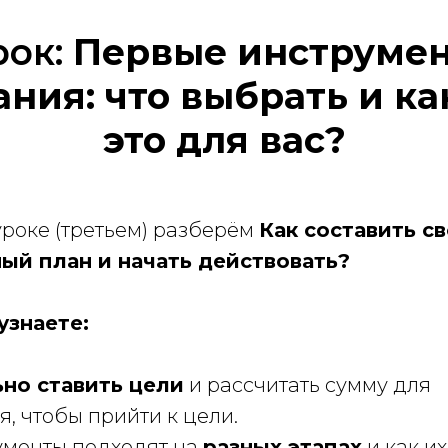
урок:
Первые инструмен
ния: что выбрать и как
это для вас?
роке (третьем) разберём
Как составить с
ый план и начать действовать?
узнаете:
ьно ставить цели
и рассчитать сумму для
, чтобы прийти к цели.
ументы подходят на
разных этапах
и как их