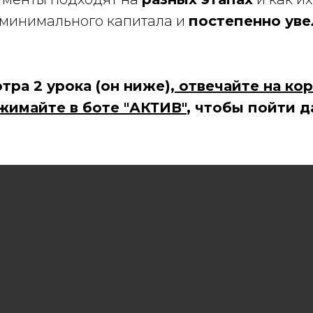
с минимального капитала и
постепенно уве
ра 2 урока (он ниже),
отвечайте на ко
ажимайте в боте "АКТИВ"
, чтобы пойти д