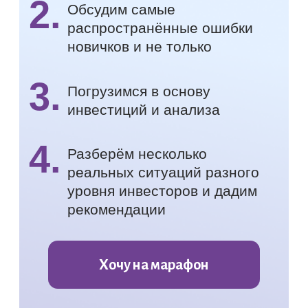
В закрытом канале за последний
год закрыли более 70 сделок в +
с прибылью 15.35% по каждой.
Вывела молодой портфель
после падения 24 февраля в
плюс за полгода.
Статус квалифицированного
инвестора.