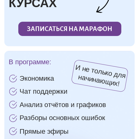
В программе:
И не только для начинаю
щ
их!
Экономика
Чат поддержки
Анализ отчётов и графиков
Разборы основных ошибок
Прямые эфиры
Приглашённые гости