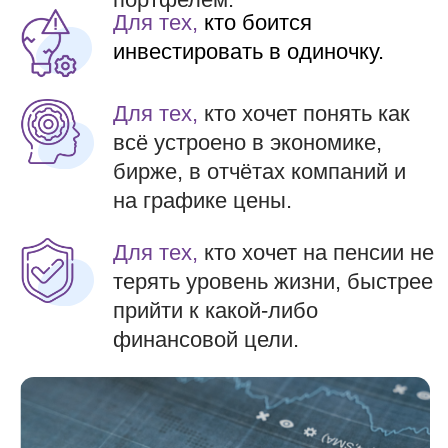
Ещё сомневаетесь?
1.
Обсудим наш путь в
инвестициях, какие были
главные поворотные точки
2.
Обсудим самые
распространённые ошибки
новичков и не только
3.
Погрузимся в основу
инвестиций и анализа
4.
Разберём несколько
реальных ситуаций разного
уровня инвесторов и дадим
рекомендации
Хочу на марафон