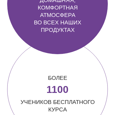
ИП Костюченко Арина Алексеевна
ИНН:
322508100018932
ОГРН
501 006 981 651
Политика конфиденциальности
Договор оферты
© Все права защищены, 2022